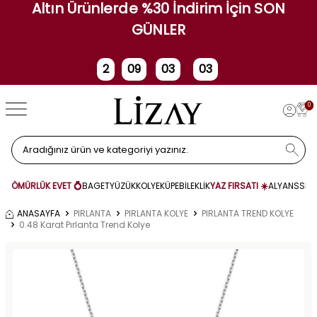
Altın Ürünlerde %30 İndirim İçin SON
GÜNLER
2
09
03
02
Gün
Saat
Dakika
Saniye
0
ÖMÜRLÜK EVET 💍
BAGET
YÜZÜK
KOLYE
KÜPE
BİLEKLİK
YAZ FIRSATI ☀️
ALYANS
SET
ANASAYFA
PIRLANTA
PIRLANTA KOLYE
PIRLANTA TREND KOLYE
0.48 Karat Pırlanta Trend Kolye