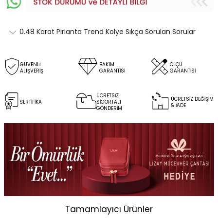
0.48 Karat Pırlanta Trend Kolye Sıkça Sorulan Sorular
GÜVENLİ
BAKIM
ÖLÇÜ
ALIŞVERİŞ
GARANTİSİ
GARANTİSİ
ÜCRETSİZ
ÜCRETSİZ DEĞİŞİM
SERTİFİKA
SİGORTALI
& İADE
GÖNDERİM
Tamamlayıcı Ürünler