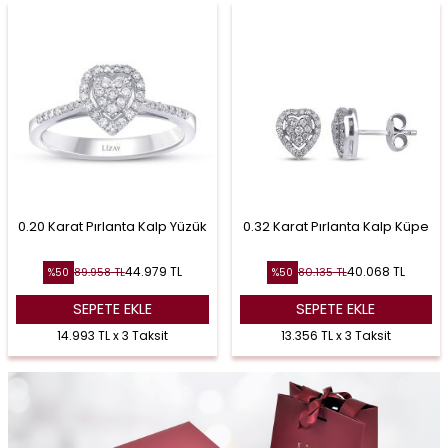
0.20 Karat Pırlanta Kalp Yüzük
0.32 Karat Pırlanta Kalp Küpe
44.979
TL
40.068
TL
89.958
TL
80.135
TL
%
50
%
50
SEPETE EKLE
SEPETE EKLE
14.993 TL x 3 Taksit
13.356 TL x 3 Taksit