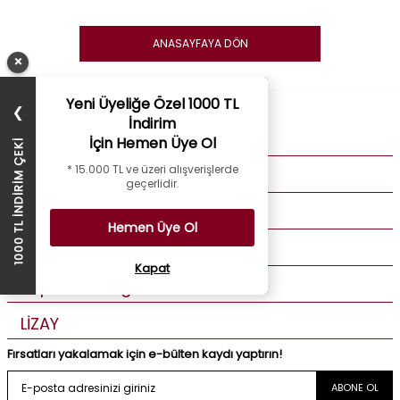
ANASAYFAYA DÖN
×
Yeni Üyeliğe Özel 1000 TL
❯
İndirim
Kurumsal
İçin Hemen Üye Ol
1000 TL İNDİRİM ÇEKİ
* 15.000 TL ve üzeri alışverişlerde
Müşteri Hizmetleri
geçerlidir.
Üye Bilgilerim
Hemen Üye Ol
Özel Günler
Kapat
Popüler Kategoriler
LİZAY
Fırsatları yakalamak için e-bülten kaydı yaptırın!
ABONE OL