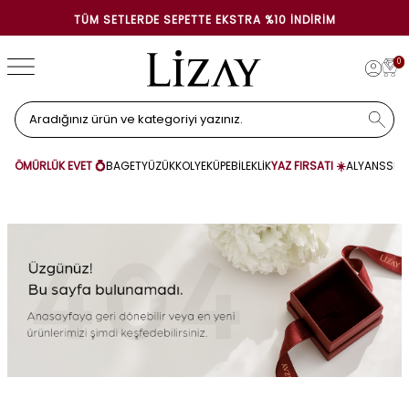
ÜM SETLERDE SEPETTE EKSTRA %10 İNDIRIM
0
ÖMÜRLÜK EVET 💍
BAGET
YÜZÜK
KOLYE
KÜPE
BİLEKLİK
YAZ FIRSATI ☀️
ALYANS
SET