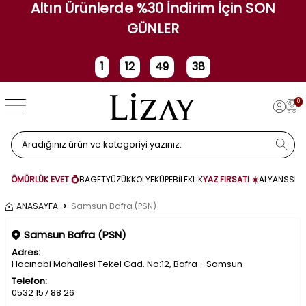
Altın Ürünlerde %30 İndirim İçin SON
GÜNLER
1
12
49
38
Gün
Saat
Dakika
Saniye
0
ÖMÜRLÜK EVET 💍
BAGET
YÜZÜK
KOLYE
KÜPE
BİLEKLİK
YAZ FIRSATI ☀️
ALYANS
SET
ANASAYFA
Samsun Bafra (PSN)
Samsun Bafra (PSN)
Adres:
Hacınabi Mahallesi Tekel Cad. No:12, Bafra - Samsun
Telefon:
0532 157 88 26