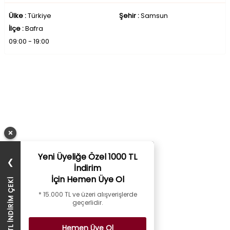
Ülke :
Türkiye
Şehir :
Samsun
İlçe :
Bafra
09:00 - 19:00
×
Yeni Üyeliğe Özel 1000 TL
❯
İndirim
İçin Hemen Üye Ol
1000 TL İNDİRİM ÇEKİ
* 15.000 TL ve üzeri alışverişlerde
geçerlidir.
Hemen Üye Ol