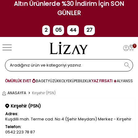
Altın Ürünlerde %30 İndirim İçin SON
GÜNLER
2
05
44
27
Gün
Saat
Dakika
Saniye
0
ÖMÜRLÜK EVET 💍
BAGET
YÜZÜK
KOLYE
KÜPE
BİLEKLİK
YAZ FIRSATI ☀️
ALYANS
SET
ANASAYFA
Kırşehir (PSN)
Kırşehir (PSN)
Adres:
Kuşdilli mah. Terme cad. No:4 (Şehir Meydanı) Merkez - Kırşehir
Telefon:
0542 223 78 87