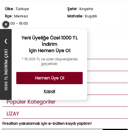
Ülke :
Türkiye
Şehir :
Kırşehir
İlçe :
Merkez
Mahalle :
Kuşdili
09:00 - 19:00
×
Yeni Üyeliğe Özel 1000 TL
❯
İndirim
İçin Hemen Üye Ol
1000 TL İNDİRİM ÇEKİ
Kurumsal
* 15.000 TL ve üzeri alışverişlerde
geçerlidir.
Müşteri Hizmetleri
Üye Bilgilerim
Hemen Üye Ol
Özel Günler
Kapat
Popüler Kategoriler
LİZAY
Fırsatları yakalamak için e-bülten kaydı yaptırın!