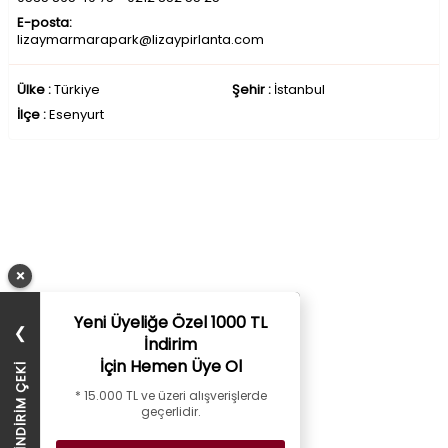
E-posta:
lizaymarmarapark@lizaypirlanta.com
Ülke :
Türkiye
Şehir :
İstanbul
İlçe :
Esenyurt
×
Yeni Üyeliğe Özel 1000 TL
❯
İndirim
İçin Hemen Üye Ol
1000 TL İNDİRİM ÇEKİ
* 15.000 TL ve üzeri alışverişlerde
geçerlidir.