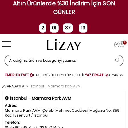
Altın Ürünlerde %30 İndirim İçin SON
GÜNLER
2
01
37
19
Gün
Saat
Dakika
Saniye
0
ÖMÜRLÜK EVET 💍
BAGET
YÜZÜK
KOLYE
KÜPE
BİLEKLİK
YAZ FIRSATI ☀️
ALYANS
SET
ANASAYFA
İstanbul - Marmara Park AVM
İstanbul - Marmara Park AVM
Adres:
Marmara Park AVM, Çelebi Mehmet Caddesi, Mağaza No: 359
Kat: 1 Esenyurt / İstanbul
Telefon:
0535 865 49 75 - 0212 852 55 25