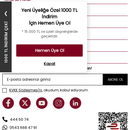
Yeni Üyeliğe Özel 1000 TL
Müşteri Hizmetleri
❯
İndirim
Üye Bilgilerim
İçin Hemen Üye Ol
1000 TL İNDİRİM ÇEKİ
* 15.000 TL ve üzeri alışverişlerde
Özel Günler
geçerlidir.
Popüler Kategoriler
Hemen Üye Ol
LİZAY
Kapat
Fırsatları yakalamak için e-bülten kaydı yaptırın!
ABONE OL
KVKK Sözleşmesi'ni
, okudum, kabul ediyorum.
444 50 74
0543 668 47 91