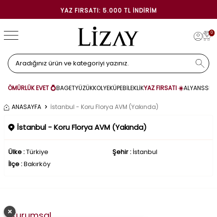
YAZ FIRSATI: 5.000 TL İNDIRIM
0
ÖMÜRLÜK EVET 💍
BAGET
YÜZÜK
KOLYE
KÜPE
BİLEKLİK
YAZ FIRSATI ☀️
ALYANS
SET
ANASAYFA
İstanbul - Koru Florya AVM (Yakında)
İstanbul - Koru Florya AVM (Yakında)
Ülke :
Türkiye
Şehir :
İstanbul
İlçe :
Bakırköy
×
Kurumsal