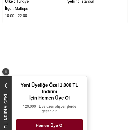
Ülke :
Türkiye
Şehir :
İstanbul
İlçe :
Maltepe
10:00 - 22:00
×
Yeni Üyeliğe Özel 1.000 TL
❯
İndirim
1.000 TL İNDİRİM ÇEKİ
İçin Hemen Üye Ol
* 20.000 TL ve üzeri alışverişlerde
geçerlidir.
Hemen Üye Ol