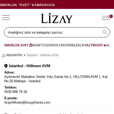
VET" KAMPANYASI
YAZ FIRSA
0
ÖMÜRLÜK EVET 💍
BAGET
YÜZÜK
KOLYE
KÜPE
BİLEKLİK
YAZ FIRSATI ☀️
ALYA
ANASAYFA
İstanbul - Hilltown AVM
İstanbul - Hilltown AVM
Adres:
Aydınevler Mahallesi Siteler Yolu Sokak No:1, HILLTOWN AVM 1. Kat
No:26 Maltepe - İstanbul
Telefon:
0530 898 79 16
E-posta:
lizayhilltown@lizaypirlanta.com