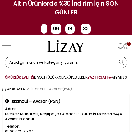
Altın Ürünlerde %30 İndirim İçin SON
GÜNLER
1
06
18
32
Gün
Saat
Dakika
Saniye
0
ÖMÜRLÜK EVET 💍
BAGET
YÜZÜK
KOLYE
KÜPE
BİLEKLİK
YAZ FIRSATI ☀️
ALYANS
SET
ANASAYFA
İstanbul - Avcılar (PSN)
İstanbul - Avcılar (PSN)
Adres:
Merkez Mahallesi, Reşitpaşa Caddesi, Okutan İş Merkezi 54/A
Avcılar İstanbul
Telefon:
0506 025 25 04