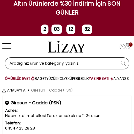
Altın Ürünlerde %30 İndirim İçin SON
GÜNLER
2
03
12
32
Gün
Saat
Dakika
Saniye
0
ÖMÜRLÜK EVET 💍
BAGET
YÜZÜK
KOLYE
KÜPE
BİLEKLİK
YAZ FIRSATI ☀️
ALYANS
SET
ANASAYFA
Giresun - Cadde (PSN)
Giresun - Cadde (PSN)
Adres:
Hacımiktat mahallesi Taraklar sokak no 11 Giresun
Telefon:
0454 423 28 28