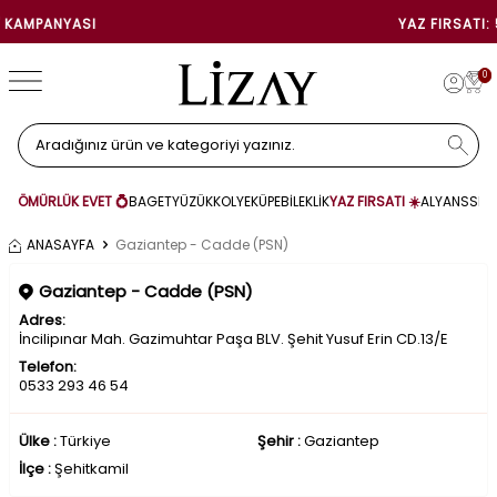
YAZ FIRSATI: 5.000 TL İNDI
0
ÖMÜRLÜK EVET 💍
BAGET
YÜZÜK
KOLYE
KÜPE
BİLEKLİK
YAZ FIRSATI ☀️
ALYANS
SET
ANASAYFA
Gaziantep - Cadde (PSN)
Gaziantep - Cadde (PSN)
Adres:
İncilipınar Mah. Gazimuhtar Paşa BLV. Şehit Yusuf Erin CD.13/E
Telefon:
0533 293 46 54
Ülke :
Türkiye
Şehir :
Gaziantep
İlçe :
Şehitkamil