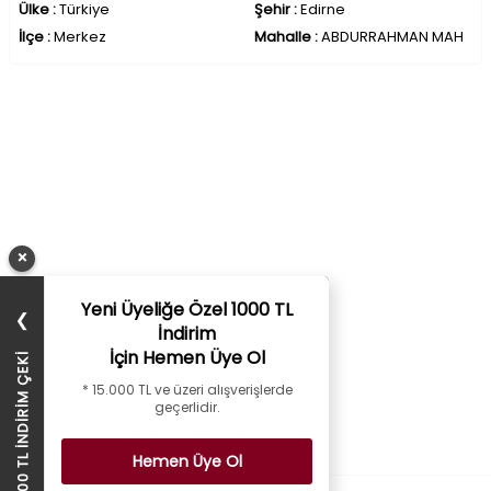
Ülke :
Türkiye
Şehir :
Edirne
İlçe :
Merkez
Mahalle :
ABDURRAHMAN MAH
×
Yeni Üyeliğe Özel 1000 TL
❯
İndirim
İçin Hemen Üye Ol
1000 TL İNDİRİM ÇEKİ
* 15.000 TL ve üzeri alışverişlerde
geçerlidir.
Hemen Üye Ol