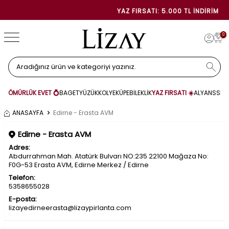
YAZ FIRSATI: 5.000 TL İNDIRIM
0
ÖMÜRLÜK EVET 💍
BAGET
YÜZÜK
KOLYE
KÜPE
BİLEKLİK
YAZ FIRSATI ☀️
ALYANS
SET
ANASAYFA
Edirne - Erasta AVM
Edirne - Erasta AVM
Adres:
Abdurrahman Mah. Atatürk Bulvarı NO:235 22100 Mağaza No:
F0G-53 Erasta AVM, Edirne Merkez / Edirne
Telefon:
5358655028
E-posta:
lizayedirneerasta@lizaypirlanta.com