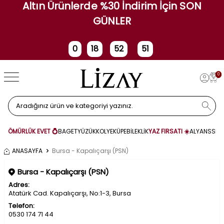
Altın Ürünlerde %30 İndirim İçin SON
GÜNLER
0
18
52
51
Gün
Saat
Dakika
Saniye
0
ÖMÜRLÜK EVET 💍
BAGET
YÜZÜK
KOLYE
KÜPE
BİLEKLİK
YAZ FIRSATI ☀️
ALYANS
SET
ANASAYFA
Bursa - Kapalıçarşı (PSN)
Bursa - Kapalıçarşı (PSN)
Adres:
Atatürk Cad. Kapalıçarşı, No:1-3, Bursa
Telefon:
0530 174 71 44