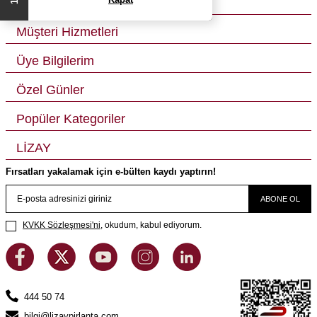
Kurumsal
Müşteri Hizmetleri
Üye Bilgilerim
Özel Günler
Popüler Kategoriler
LİZAY
Fırsatları yakalamak için e-bülten kaydı yaptırın!
ABONE OL
KVKK Sözleşmesi'ni
, okudum, kabul ediyorum.
444 50 74
bilgi@lizaypirlanta.com