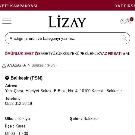
ASI
YAZ FIRSATI: 5.000 TL İN
0
ÖMÜRLÜK EVET 💍
BAGET
YÜZÜK
KOLYE
KÜPE
BİLEKLİK
YAZ FIRSATI ☀️
ALYA
ANASAYFA
Balıkesir (PSN)
Balıkesir (PSN)
Adres:
Yeni Çarşı, Hürriyet Sokak, B Blok, No: 4, 10100 Karesi - Balıkesir
Telefon:
0532 312 38 19
Ülke :
Türkiye
Şehir :
Balıkesir
İlçe :
Karesi
09:00 - 19:00