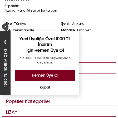
E-posta:
flizayankara@lizaypirlanta.com
Ülke :
Türkiye
Şehir :
Ankara
×
İlçe :
Yenimahalle
Mahalle :
Emniyet
Yeni Üyeliğe Özel 1000 TL
❯
İndirim
İçin Hemen Üye Ol
1000 TL İNDİRİM ÇEKİ
Kurumsal
* 15.000 TL ve üzeri alışverişlerde
geçerlidir.
Müşteri Hizmetleri
Hemen Üye Ol
Üye Bilgilerim
Kapat
Özel Günler
Popüler Kategoriler
LİZAY