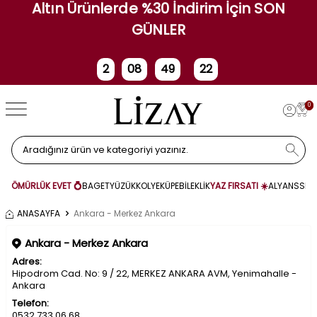
Altın Ürünlerde %30 İndirim İçin SON
GÜNLER
2
08
49
22
Gün
Saat
Dakika
Saniye
0
ÖMÜRLÜK EVET 💍
BAGET
YÜZÜK
KOLYE
KÜPE
BİLEKLİK
YAZ FIRSATI ☀️
ALYANS
SET
ANASAYFA
Ankara - Merkez Ankara
Ankara - Merkez Ankara
Adres:
Hipodrom Cad. No: 9 / 22, MERKEZ ANKARA AVM, Yenimahalle -
Ankara
Telefon:
0532 733 06 68