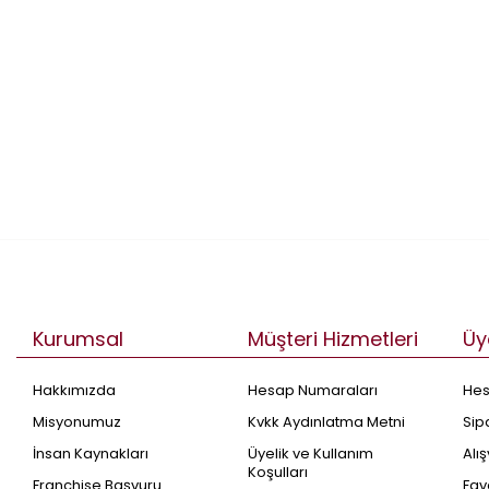
Kurumsal
Müşteri Hizmetleri
Üy
Hakkımızda
Hesap Numaraları
He
Misyonumuz
Kvkk Aydınlatma Metni
Sip
İnsan Kaynakları
Üyelik ve Kullanım
Alı
Koşulları
Franchise Başvuru
Fav