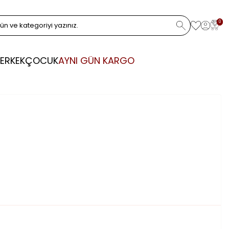
0
ERKEK
ÇOCUK
AYNI GÜN KARGO