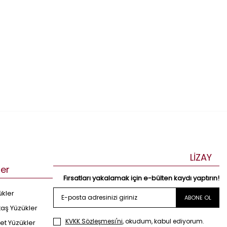
LİZAY
ler
Fırsatları yakalamak için e-bülten kaydı yaptırın!
ükler
ABONE OL
taş Yüzükler
KVKK Sözleşmesi'ni
, okudum, kabul ediyorum.
et Yüzükler