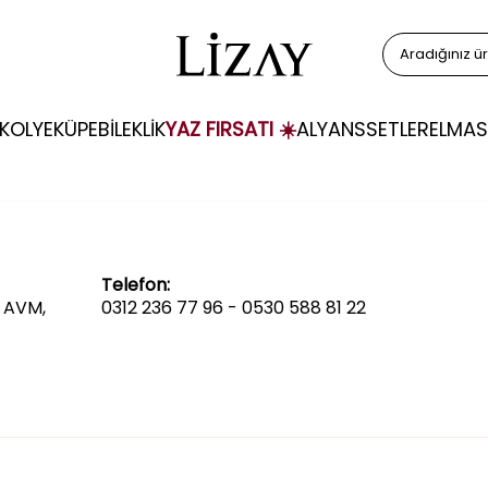
KOLYE
KÜPE
BİLEKLİK
YAZ FIRSATI ☀️
ALYANS
SETLER
ELMAS
Telefon:
N AVM,
0312 236 77 96 - 0530 588 81 22