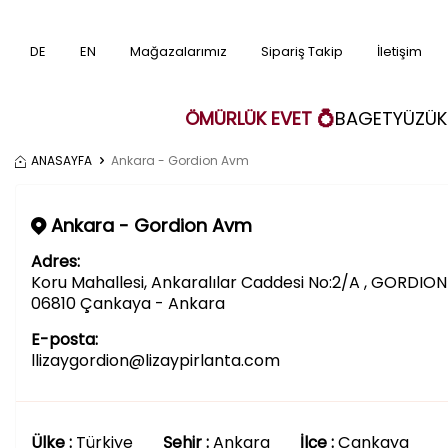
DE
EN
Mağazalarımız
Sipariş Takip
İletişim
ÖMÜRLÜK EVET 💍
BAGET
YÜZÜK
ANASAYFA
Ankara - Gordion Avm
Ankara - Gordion Avm
Adres:
Koru Mahallesi, Ankaralılar Caddesi No:2/A , GORDIO
06810 Çankaya - Ankara
E-posta:
llizaygordion@lizaypirlanta.com
Ülke :
Türkiye
Şehir :
Ankara
İlçe :
Çankaya