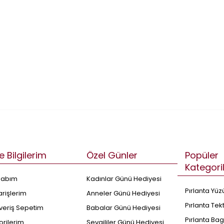
e Bilgilerim
Özel Günler
Popüler
Kategori
sabım
Kadınlar Günü Hediyesi
Pırlanta Yüz
arişlerim
Anneler Günü Hediyesi
Pırlanta Tek
şveriş Sepetim
Babalar Günü Hediyesi
Pırlanta Bag
orilerim
Sevgililer Günü Hediyesi