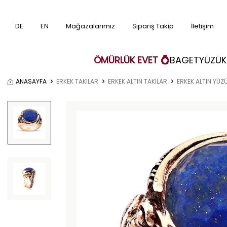
DE
EN
Mağazalarımız
Sipariş Takip
İletişim
ÖMÜRLÜK EVET 💍
BAGET
YÜZÜK
ANASAYFA
ERKEK TAKILAR
ERKEK ALTIN TAKILAR
ERKEK ALTIN YÜZ