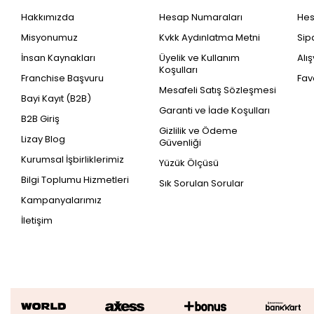
Hakkımızda
Hesap Numaraları
He
Misyonumuz
Kvkk Aydınlatma Metni
Sip
İnsan Kaynakları
Üyelik ve Kullanım
Alı
Koşulları
Franchise Başvuru
Fav
Mesafeli Satış Sözleşmesi
Bayi Kayıt (B2B)
Garanti ve İade Koşulları
B2B Giriş
Gizlilik ve Ödeme
Lizay Blog
Güvenliği
Kurumsal İşbirliklerimiz
Yüzük Ölçüsü
Bilgi Toplumu Hizmetleri
Sık Sorulan Sorular
Kampanyalarımız
İletişim