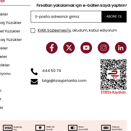
ler
Fırsatları yakalamak için e-bülten kaydı yaptırın!
ükler
ABONE OL
taş Yüzükler
KVKK Sözleşmesi'ni
, okudum, kabul ediyorum.
et Yüzükler
taş Yüzükler
yeler
eler
klikler
444 50 74
siyonu
bilgi@lizaypirlanta.com
er
r
ler