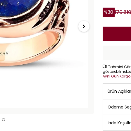
170.61
%
30
Tahmini Gönd
gösterebilmekte
Aynı Gün Karg
Ürün Açıkl
Ödeme Seç
İade Koşulla