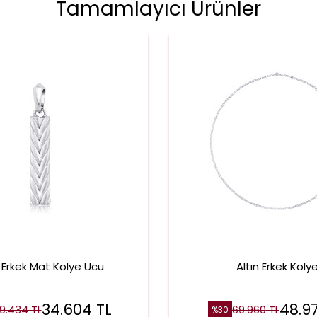
Tamamlayıcı Ürünler
n Erkek Mat Kolye Ucu
Altın Erkek Koly
34.604
TL
48.9
9.434
TL
69.960
TL
%
30