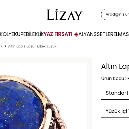
KOLYE
KÜPE
BİLEKLİK
YAZ FIRSATI ☀️
ALYANS
SETLER
ELMAS
ÜK
Altın Lapis Lazuli Erkek Yüzük
Altın La
Ürün Kodu :