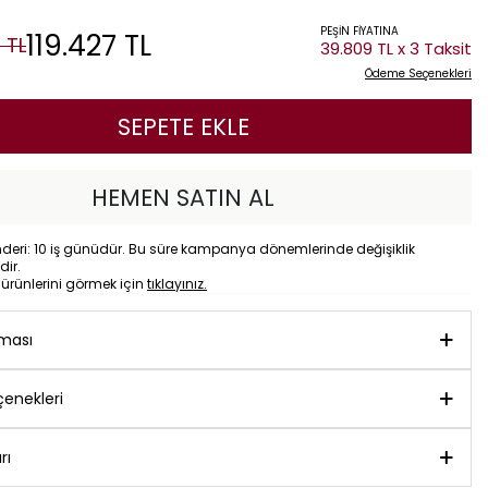
PEŞİN FİYATINA
119.427
TL
0
TL
39.809 TL x 3 Taksit
Ödeme Seçenekleri
SEPETE EKLE
HEMEN SATIN AL
eri: 10 iş günüdür. Bu süre kampanya dönemlerinde değişiklik
dir.
o
ürünlerini görmek için
tıklayınız.
aması
enekleri
rı