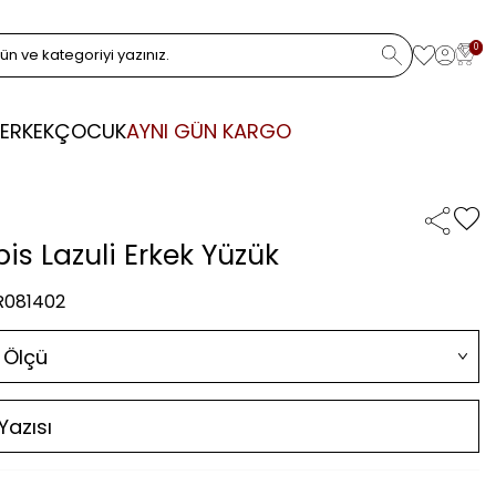
0
ERKEK
ÇOCUK
AYNI GÜN KARGO
pis Lazuli Erkek Yüzük
 R081402