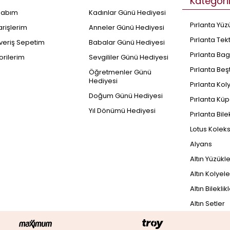
Kategori
sabım
Kadınlar Günü Hediyesi
Pırlanta Yüz
arişlerim
Anneler Günü Hediyesi
Pırlanta Tek
şveriş Sepetim
Babalar Günü Hediyesi
Pırlanta Bag
orilerim
Sevgililer Günü Hediyesi
Pırlanta Beş
Öğretmenler Günü
Hediyesi
Pırlanta Kol
Doğum Günü Hediyesi
Pırlanta Küp
Yıl Dönümü Hediyesi
Pırlanta Bile
Lotus Kolek
Alyans
Altın Yüzükl
Altın Kolyele
Altın Bileklik
Altın Setler