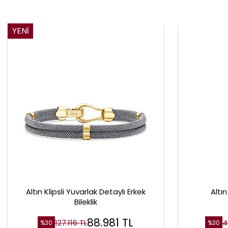
YENI
Altın Klipsli Yuvarlak Detaylı Erkek
Altı
Bileklik
88.981
TL
127.116
TL
4
%
30
%
30