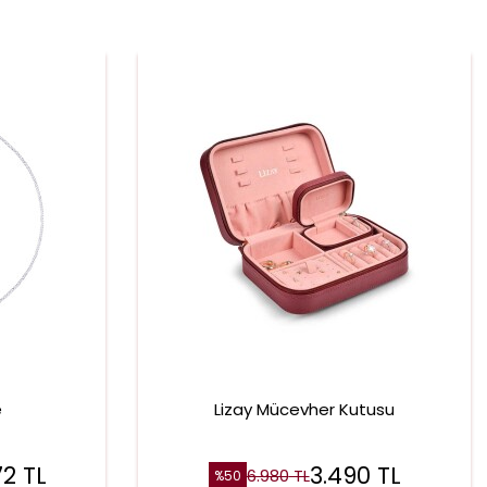
e
Lizay Mücevher Kutusu
72
TL
3.490
TL
6.980
TL
%
50