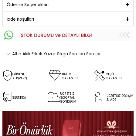
Ödeme Seçenekleri
İade Koşulları
Altın Akik Erkek Yüzük Sıkça Sorulan Sorular
GÜVENLİ
BAKIM
ÖLÇÜ
ALIŞVERİŞ
GARANTİSİ
GARANTİSİ
ÜCRETSİZ
ÜCRETSİZ DEĞİŞİM
SERTİFİKA
SİGORTALI
& İADE
GÖNDERİM