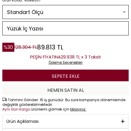
Ürün Kodu : R088557
89.813
TL
%
30
128.304
TL
PEŞİN FİYATINA
29.938 TL x 3 Taksit
Ödeme Seçenekleri
SEPETE EKLE
HEMEN SATIN AL
Tahmini Gönderi: 15 iş günüdür. Bu süre kampanya dönemlerinde
değişiklik gösterebilmektedir.
Aynı Gün Kargo
ürünlerini görmek için
tıklayınız.
Ürün Açıklaması