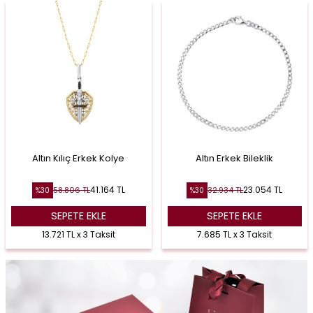
Altın Kılıç Erkek Kolye
Altın Erkek Bileklik
41.164
TL
23.054
TL
58.806
TL
32.934
TL
%
30
%
30
SEPETE EKLE
SEPETE EKLE
13.721 TL x 3 Taksit
7.685 TL x 3 Taksit