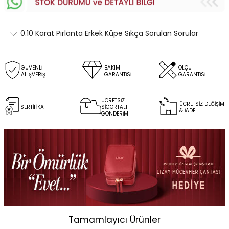
0.10 Karat Pırlanta Erkek Küpe Sıkça Sorulan Sorular
GÜVENLİ
BAKIM
ÖLÇÜ
ALIŞVERİŞ
GARANTİSİ
GARANTİSİ
ÜCRETSİZ
ÜCRETSİZ DEĞİŞİM
SERTİFİKA
SİGORTALI
& İADE
GÖNDERİM
Tamamlayıcı Ürünler