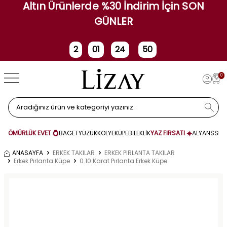
Altın Ürünlerde %30 İndirim İçin SON
GÜNLER
2
01
24
50
Gün
Saat
Dakika
Saniye
0
ÖMÜRLÜK EVET 💍
BAGET
YÜZÜK
KOLYE
KÜPE
BİLEKLİK
YAZ FIRSATI ☀️
ALYANS
SET
ANASAYFA
ERKEK TAKILAR
ERKEK PIRLANTA TAKILAR
Erkek Pırlanta Küpe
0.10 Karat Pırlanta Erkek Küpe