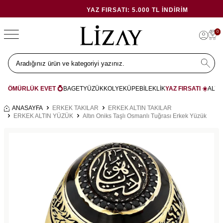
YAZ FIRSATI: 5.000 TL İNDIRIM
0
ÖMÜRLÜK EVET 💍
BAGET
YÜZÜK
KOLYE
KÜPE
BİLEKLİK
YAZ FIRSATI ☀️
ALYA
ANASAYFA
ERKEK TAKILAR
ERKEK ALTIN TAKILAR
ERKEK ALTIN YÜZÜK
Altın Oniks Taşlı Osmanlı Tuğrası Erkek Yüzük