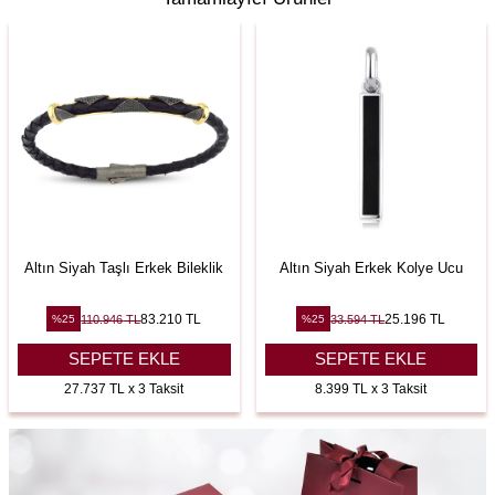
Altın Siyah Taşlı Erkek Bileklik
Altın Siyah Erkek Kolye Ucu
83.210
TL
25.196
TL
110.946
TL
33.594
TL
%
25
%
25
SEPETE EKLE
SEPETE EKLE
27.737 TL x 3 Taksit
8.399 TL x 3 Taksit