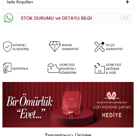
İade Koşulları
GÜVENLİ
BAKIM
ÖLÇÜ
ALIŞVERİŞ
GARANTİSİ
GARANTİSİ
ÜCRETSİZ
ÜCRETSİZ
SERTİFİKA
SİGORTALI
DEĞİŞİM
GÖNDERİM
& İADE
Tamamlayıcı Ürünler