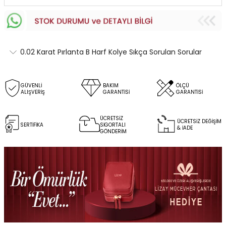
0.02 Karat Pırlanta B Harf Kolye Sıkça Sorulan Sorular
GÜVENLİ
BAKIM
ÖLÇÜ
ALIŞVERİŞ
GARANTİSİ
GARANTİSİ
ÜCRETSİZ
ÜCRETSİZ DEĞİŞİM
SERTİFİKA
SİGORTALI
& İADE
GÖNDERİM