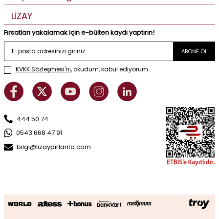
LİZAY
Fırsatları yakalamak için e-bülten kaydı yaptırın!
ABONE OL
KVKK Sözleşmesi'ni
, okudum, kabul ediyorum.
444 50 74
0543 668 47 91
bilgi@lizaypirlanta.com