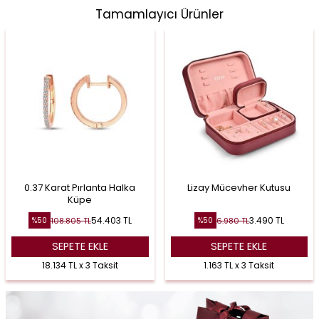
Tamamlayıcı Ürünler
0.37 Karat Pırlanta Halka
Lizay Mücevher Kutusu
Küpe
54.403
TL
3.490
TL
108.805
TL
6.980
TL
%
50
%
50
SEPETE EKLE
SEPETE EKLE
18.134 TL x 3 Taksit
1.163 TL x 3 Taksit