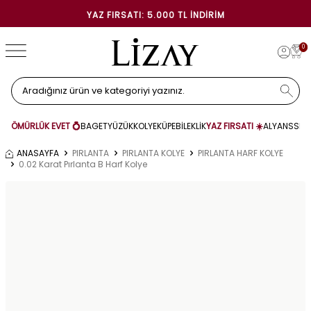
YAZ FIRSATI: 5.000 TL İNDIRIM
0
ÖMÜRLÜK EVET 💍
BAGET
YÜZÜK
KOLYE
KÜPE
BİLEKLİK
YAZ FIRSATI ☀️
ALYANS
SET
ANASAYFA
PIRLANTA
PIRLANTA KOLYE
PIRLANTA HARF KOLYE
0.02 Karat Pırlanta B Harf Kolye